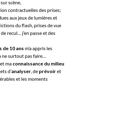
 sur scène,
tion contractuelles des prises;
dues aux jeux de lumières et
ictions du flash, prises de vue
de recul… j’en passe et des
s de 10 ans
m’a appris les
 à ne surtout pas faire…
 et ma
connaissance du milieu
ts d’
analyser
, de
prévoir
et
érables et les moments